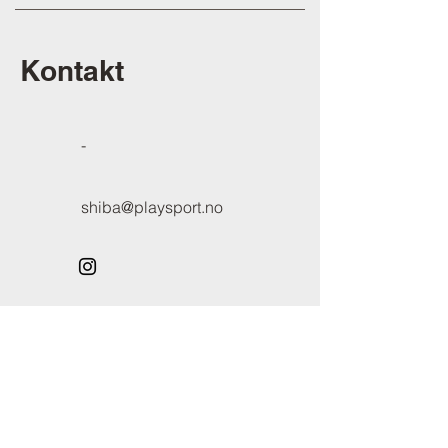
Kontakt
-
shiba@playsport.no
Besøk oss her
Vårt senter ligger i Borggata 7,
0650 Oslo